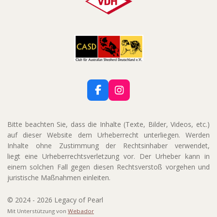
F
I
a
n
c
s
e
t
Bitte beachten Sie, dass die Inhalte (Texte, Bilder, Videos, etc.)
b
a
auf dieser Website dem Urheberrecht unterliegen.
Werden
o
g
Inhalte
ohne Zustimmung der Rechtsinhaber verwendet,
o
r
liegt eine Urheberrechtsverletzung
vor. Der Urheber kann in
k
a
einem solchen Fall gegen diesen Rechtsverstoß vorgehen und
m
juristische Maßnahmen einleiten.
© 2024 - 2026 Legacy of Pearl
Mit Unterstützung von
Webador