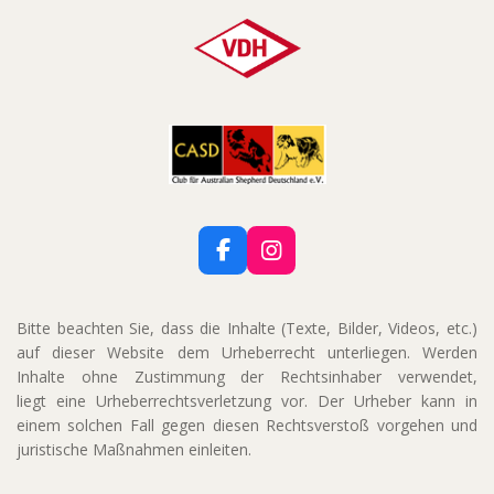
F
I
a
n
c
s
e
t
Bitte beachten Sie, dass die Inhalte (Texte, Bilder, Videos, etc.)
b
a
auf dieser Website dem Urheberrecht unterliegen.
Werden
o
g
Inhalte
ohne Zustimmung der Rechtsinhaber verwendet,
o
r
liegt eine Urheberrechtsverletzung
vor. Der Urheber kann in
k
a
einem solchen Fall gegen diesen Rechtsverstoß vorgehen und
m
juristische Maßnahmen einleiten.